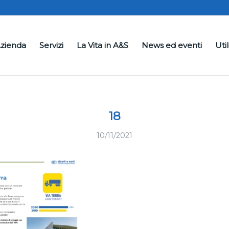
zienda
Servizi
La Vita in A&S
News ed eventi
Util
18
10/11/2021